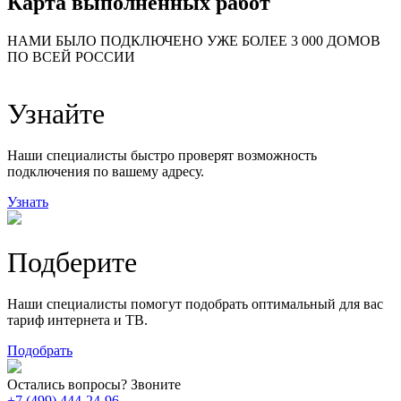
Карта выполненных работ
24
20
48
НАМИ БЫЛО ПОДКЛЮЧЕНО УЖЕ БОЛЕЕ 3 000 ДОМОВ
57
ПО ВСЕЙ РОССИИ
14
99
118
9
Узнайте
20
78
163
29
Наши специалисты быстро проверят возможность
подключения по вашему адресу.
Узнать
Подберите
Наши специалисты помогут подобрать оптимальный для вас
тариф интернета и ТВ.
Подобрать
Остались вопросы? Звоните
+7 (499) 444-24-96