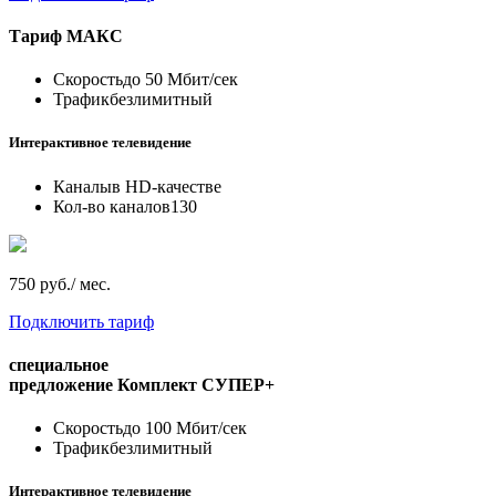
Тариф
МАКС
Скорость
до 50 Мбит/сек
Трафик
безлимитный
Интерактивное телевидение
Каналы
в HD-качестве
Кол-во каналов
130
750 руб./ мес.
Подключить тариф
специальное
предложение
Комплект СУПЕР+
Скорость
до 100 Мбит/сек
Трафик
безлимитный
Интерактивное телевидение