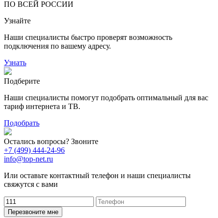
ПО ВСЕЙ РОССИИ
14
99
Узнайте
118
9
20
78
Наши специалисты быстро проверят возможность
163
29
подключения по вашему адресу.
Узнать
Подберите
Наши специалисты помогут подобрать оптимальный для вас
тариф интернета и ТВ.
Подобрать
Остались вопросы? Звоните
+7 (499) 444-24-96
info@top-net.ru
Или оставьте контактный телефон и наши специалисты
свяжутся с вами
Перезвоните мне