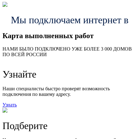
Мы подключаем интернет в
Карта выполненных работ
24
20
48
НАМИ БЫЛО ПОДКЛЮЧЕНО УЖЕ БОЛЕЕ 3 000 ДОМОВ
57
ПО ВСЕЙ РОССИИ
14
99
118
9
Узнайте
20
78
163
29
Наши специалисты быстро проверят возможность
подключения по вашему адресу.
Узнать
Подберите