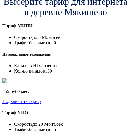
Выберите тариф для интернета
в деревне Мякишево
Тариф
МИНИ
Скорость
до 5 Мбит/сек
Трафик
безлимитный
Интерактивное телевидение
Каналы
в HD-качестве
Кол-во каналов
130
455 руб./ мес.
Подключить тариф
Тариф
УНО
Скорость
до 20 Мбит/сек
Трафик
безлимитный