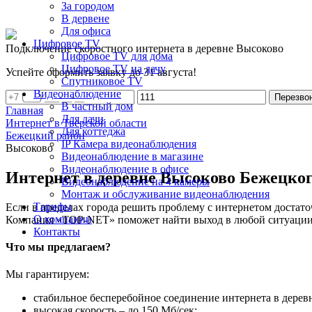
За городом
В дервене
Для офиса
Цифровое TV
Подключение скоростного интернета в деревне Высоково
Цифровое TV для дома
Цифровое TV на дачу
Успейте оформить заявку до 31 августа!
Спутниковое TV
Видеонаблюдение
Перезво
В частный дом
Главная
Для дачи
Интернет в Тверской области
Для коттеджа
Бежецкий район
IP Камера видеонаблюдения
Высоково
Видеонаблюдение в магазине
Видеонаблюдение в офисе
Интернет в деревне Высоково Бежецког
Видеонаблюдение на 4 камеры
Монтаж и обслуживание видеонаблюдения
Тарифы
Если в пределах города решить проблему с интернетом достаточ
О компании
Компания «TOP-NET» поможет найти выход в любой ситуации, 
Контакты
Что мы предлагаем?
Мы гарантируем:
стабильное бесперебойное соединение интернета в дере
высокая скорость – до 150 Мб/сек;