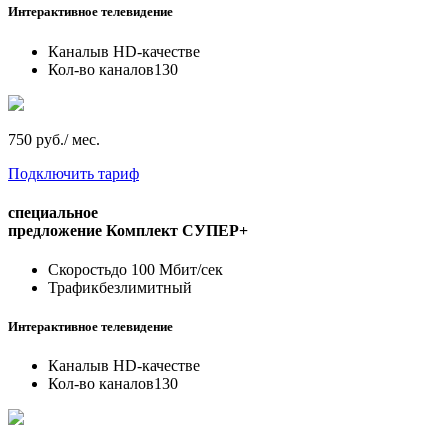
Интерактивное телевидение
Каналы
в HD-качестве
Кол-во каналов
130
750 руб./ мес.
Подключить тариф
специальное
предложение
Комплект СУПЕР+
Скорость
до 100 Мбит/сек
Трафик
безлимитный
Интерактивное телевидение
Каналы
в HD-качестве
Кол-во каналов
130