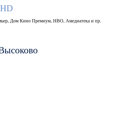
llHD
емьер, Дом Кино Премиум, HBO, Амедиатека и пр.
 Высоково