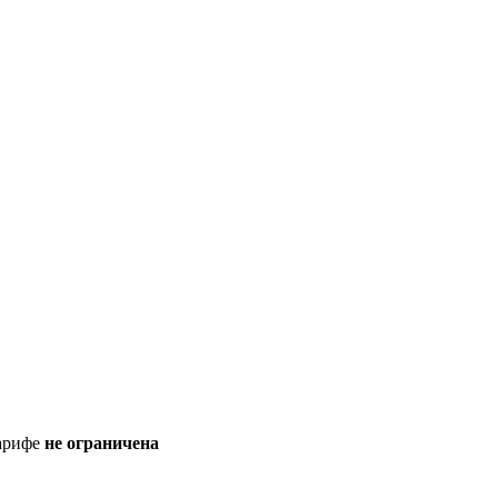
с
тарифе
не ограничена