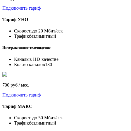
Подключить тариф
Тариф
УНО
Скорость
до 20 Мбит/сек
Трафик
безлимитный
Интерактивное телевидение
Каналы
в HD-качестве
Кол-во каналов
130
700 руб./ мес.
Подключить тариф
Тариф
МАКС
Скорость
до 50 Мбит/сек
Трафик
безлимитный