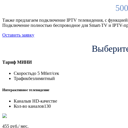
500
Также предлагаем подключение IPTV телевидения, с функцией
Подключение полностью беспроводное для Smart-TV и IPTV-пр
Оставить заявку
Выберите
Тариф
МИНИ
Скорость
до 5 Мбит/сек
Трафик
безлимитный
Интерактивное телевидение
Каналы
в HD-качестве
Кол-во каналов
130
455 руб./ мес.