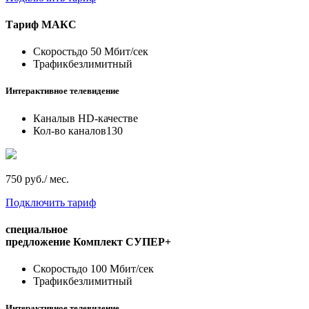
Тариф
МАКС
Скорость
до 50 Мбит/сек
Трафик
безлимитный
Интерактивное телевидение
Каналы
в HD-качестве
Кол-во каналов
130
750 руб./ мес.
Подключить тариф
специальное
предложение
Комплект СУПЕР+
Скорость
до 100 Мбит/сек
Трафик
безлимитный
Интерактивное телевидение