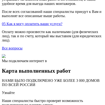
удобное время для выезда наших монтажеров.
После всех согласований наши специалисты приедут к Вам и
выполнят все описанные выше работы.
05
Как я могу оплатить ваши услуги?
Оплату можно произвести как наличными (для физических
лиц), так и по счету, который мы выставим (для юридических
лиц).
Все вопросы
Мы подключаем интернет в
Карта выполненных работ
24
20
48
НАМИ БЫЛО ПОДКЛЮЧЕНО УЖЕ БОЛЕЕ 3 000 ДОМОВ
57
ПО ВСЕЙ РОССИИ
14
99
Узнайте
118
9
20
78
Наши специалисты быстро проверят возможность
163
29
подключения по вашему адресу.