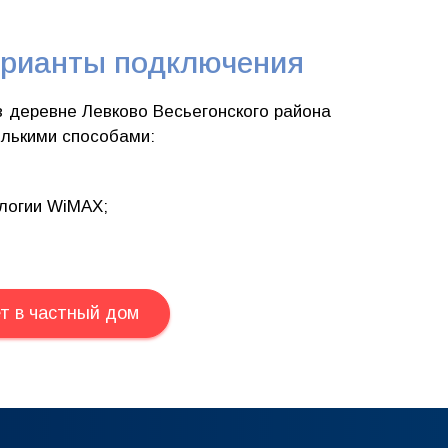
рианты подключения
 деревне Левково Весьегонского района
олькими способами:
логии WiMAX;
т в частный дом