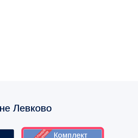
не Левково
специальное
Комплект