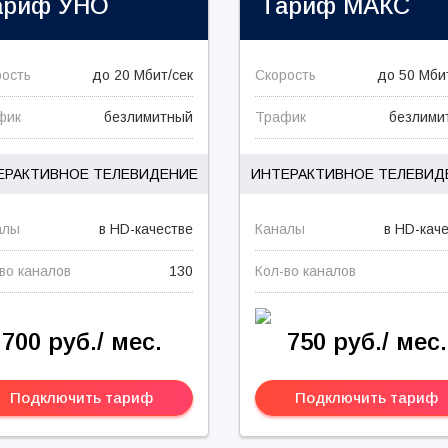
ариф
УНО
Тариф
МАКС
рость
до 20 Мбит/сек
Скорость
до 50 Мби
фик
безлимитный
Трафик
безлими
ЕРАКТИВНОЕ ТЕЛЕВИДЕНИЕ
ИНТЕРАКТИВНОЕ ТЕЛЕВИД
алы
в HD-качестве
Каналы
в HD-кач
во каналов
130
Кол-во каналов
700 руб./ мес.
750 руб./ мес.
Подключить тариф
Подключить тариф