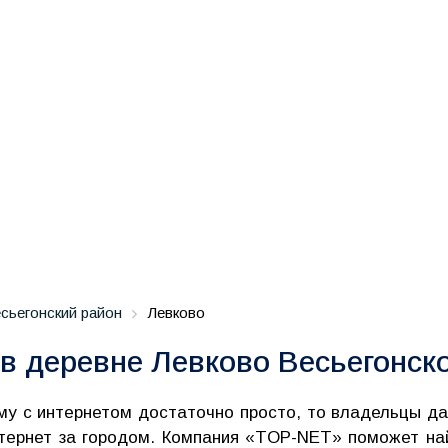
сьегонский район
Левково
в деревне Левково Весьегонск
му с интернетом достаточно просто, то владельцы да
нтернет за городом. Компания «TOP-NET» поможет на