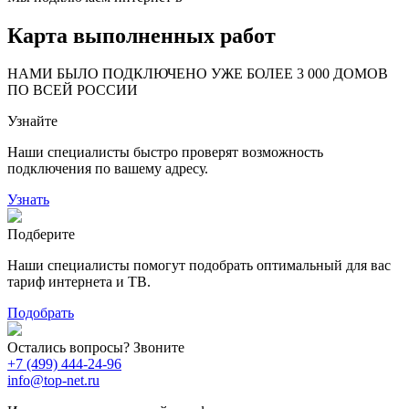
Карта выполненных работ
24
20
48
НАМИ БЫЛО ПОДКЛЮЧЕНО УЖЕ БОЛЕЕ 3 000 ДОМОВ
57
ПО ВСЕЙ РОССИИ
14
99
Узнайте
118
9
20
78
Наши специалисты быстро проверят возможность
163
29
подключения по вашему адресу.
Узнать
Подберите
Наши специалисты помогут подобрать оптимальный для вас
тариф интернета и ТВ.
Подобрать
Остались вопросы? Звоните
+7 (499) 444-24-96
info@top-net.ru