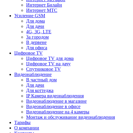
Интернет Билайн
Интернет МТС
Усиление GSM
Для дома
Для дачи
4G, 3G, LTE
За городом
В дервене
Для офиса
Цифровое TV
Цифровое TV для дома
Цифровое TV на дачу
Спутниковое TV
Видеонаблюдение
В частный дом
Для дачи
Для коттеджа
IP Камера видеонаблюдения
Видеонаблюдение в магазине
Видеонаблюдение в офисе
Видеонаблюдение на 4 камеры
Монтаж и обслуживание видеонаблюдения
Тарифы
О компании