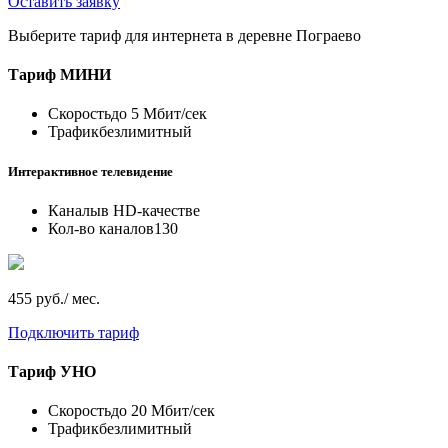
Оставить заявку
Выберите тариф для интернета в деревне Пограево
Тариф
МИНИ
Скорость
до 5 Мбит/сек
Трафик
безлимитный
Интерактивное телевидение
Каналы
в HD-качестве
Кол-во каналов
130
455 руб./ мес.
Подключить тариф
Тариф
УНО
Скорость
до 20 Мбит/сек
Трафик
безлимитный