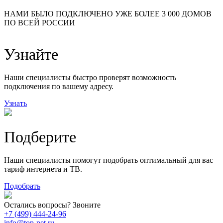
24
20
48
НАМИ БЫЛО ПОДКЛЮЧЕНО УЖЕ БОЛЕЕ 3 000 ДОМОВ
57
ПО ВСЕЙ РОССИИ
14
99
118
9
Узнайте
20
78
163
29
Наши специалисты быстро проверят возможность
подключения по вашему адресу.
Узнать
Подберите
Наши специалисты помогут подобрать оптимальный для вас
тариф интернета и ТВ.
Подобрать
Остались вопросы? Звоните
+7 (499) 444-24-96
info@top-net.ru