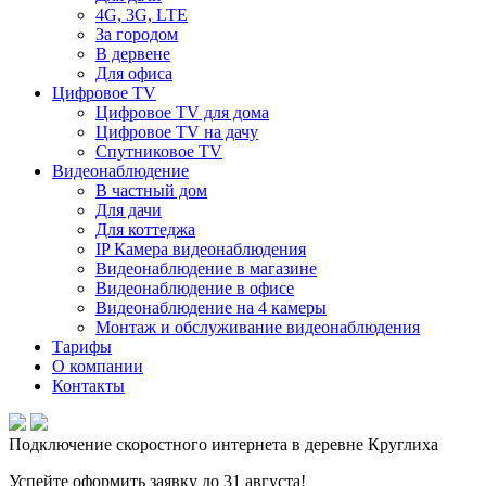
4G, 3G, LTE
За городом
В дервене
Для офиса
Цифровое TV
Цифровое TV для дома
Цифровое TV на дачу
Спутниковое TV
Видеонаблюдение
В частный дом
Для дачи
Для коттеджа
IP Камера видеонаблюдения
Видеонаблюдение в магазине
Видеонаблюдение в офисе
Видеонаблюдение на 4 камеры
Монтаж и обслуживание видеонаблюдения
Тарифы
О компании
Контакты
Подключение скоростного интернета в деревне Круглиха
Успейте оформить заявку до 31 августа!