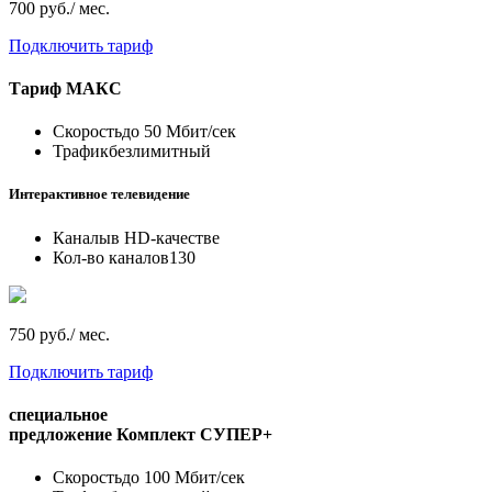
700 руб./ мес.
Подключить тариф
Тариф
МАКС
Скорость
до 50 Мбит/сек
Трафик
безлимитный
Интерактивное телевидение
Каналы
в HD-качестве
Кол-во каналов
130
750 руб./ мес.
Подключить тариф
специальное
предложение
Комплект СУПЕР+
Скорость
до 100 Мбит/сек