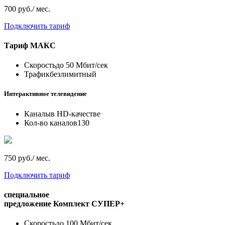
700 руб./ мес.
Подключить тариф
Тариф
МАКС
Скорость
до 50 Мбит/сек
Трафик
безлимитный
Интерактивное телевидение
Каналы
в HD-качестве
Кол-во каналов
130
750 руб./ мес.
Подключить тариф
специальное
предложение
Комплект СУПЕР+
Скорость
до 100 Мбит/сек