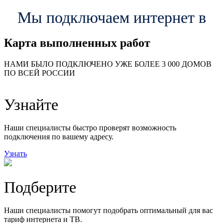
Мы подключаем интернет в
Карта выполненных работ
24
20
48
НАМИ БЫЛО ПОДКЛЮЧЕНО УЖЕ БОЛЕЕ 3 000 ДОМОВ
57
ПО ВСЕЙ РОССИИ
14
99
118
9
Узнайте
20
78
163
29
Наши специалисты быстро проверят возможность
подключения по вашему адресу.
Узнать
Подберите
Наши специалисты помогут подобрать оптимальный для вас
тариф интернета и ТВ.