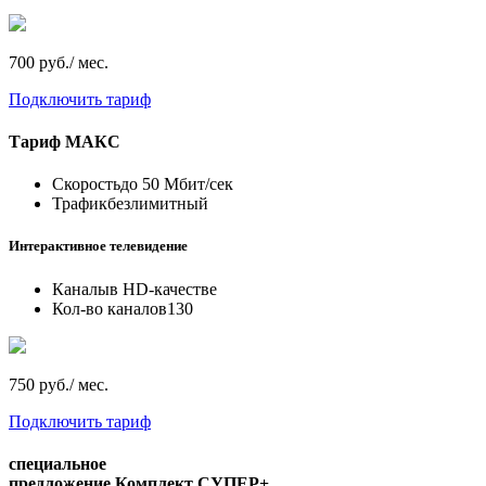
700 руб./ мес.
Подключить тариф
Тариф
МАКС
Скорость
до 50 Мбит/сек
Трафик
безлимитный
Интерактивное телевидение
Каналы
в HD-качестве
Кол-во каналов
130
750 руб./ мес.
Подключить тариф
специальное
предложение
Комплект СУПЕР+