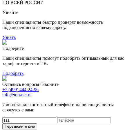
ПО ВСЕЙ РОССИИ
14
99
Узнайте
118
9
20
78
Наши специалисты быстро проверят возможность
163
29
подключения по вашему адресу.
Узнать
Подберите
Наши специалисты помогут подобрать оптимальный для вас
тариф интернета и ТВ.
Подобрать
Остались вопросы? Звоните
+7 (499) 444-24-96
info@top-net.ru
Или оставьте контактный телефон и наши специалисты
свяжутся с вами
Перезвоните мне