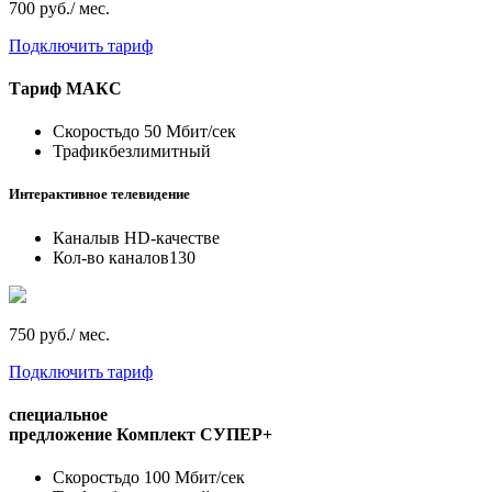
700 руб./ мес.
Подключить тариф
Тариф
МАКС
Скорость
до 50 Мбит/сек
Трафик
безлимитный
Интерактивное телевидение
Каналы
в HD-качестве
Кол-во каналов
130
750 руб./ мес.
Подключить тариф
специальное
предложение
Комплект СУПЕР+
Скорость
до 100 Мбит/сек