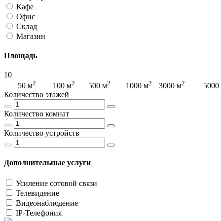
Кафе
Офис
Склад
Магазин
Площадь
10
2
2
2
2
2
2
50 м
100 м
500 м
1000 м
3000 м
5000
Количество этажей
Количество комнат
Количество устройств
Дополнительные услуги
Усиление сотовой связи
Телевидение
Видеонаблюдение
IP-Телефония