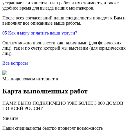
устраивает ли клиента план работ и их стоимость, а также
удобное время для выезда наших монтажеров.
После всех согласований наши специалисты приедут к Вам и
выполнят все описанные выше работы.
05
Как я могу оплатить ваши услуги?
Оплату можно произвести как наличными (для физических
лиц), так и по счету, который мы выставим (для юридических
лиц).
Все вопросы
Мы подключаем интернет в
Карта выполненных работ
24
20
48
НАМИ БЫЛО ПОДКЛЮЧЕНО УЖЕ БОЛЕЕ 3 000 ДОМОВ
57
ПО ВСЕЙ РОССИИ
14
99
Узнайте
118
9
20
78
Наши специалисты быстро проверят возможность
163