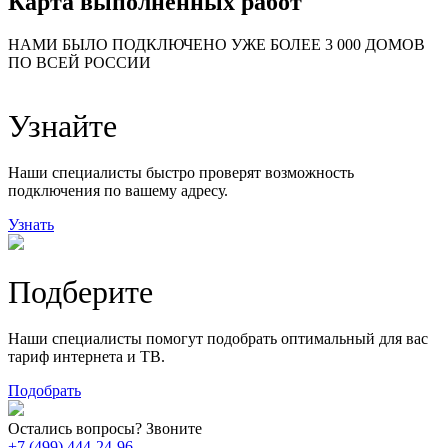
Карта выполненных работ
24
20
48
НАМИ БЫЛО ПОДКЛЮЧЕНО УЖЕ БОЛЕЕ 3 000 ДОМОВ
57
ПО ВСЕЙ РОССИИ
14
99
118
9
Узнайте
20
78
163
29
Наши специалисты быстро проверят возможность
подключения по вашему адресу.
Узнать
Подберите
Наши специалисты помогут подобрать оптимальный для вас
тариф интернета и ТВ.
Подобрать
Остались вопросы? Звоните
+7 (499) 444-24-96