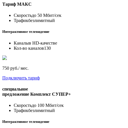
Тариф
МАКС
Скорость
до 50 Мбит/сек
Трафик
безлимитный
Интерактивное телевидение
Каналы
в HD-качестве
Кол-во каналов
130
750 руб./ мес.
Подключить тариф
специальное
предложение
Комплект СУПЕР+
Скорость
до 100 Мбит/сек
Трафик
безлимитный
Интерактивное телевидение