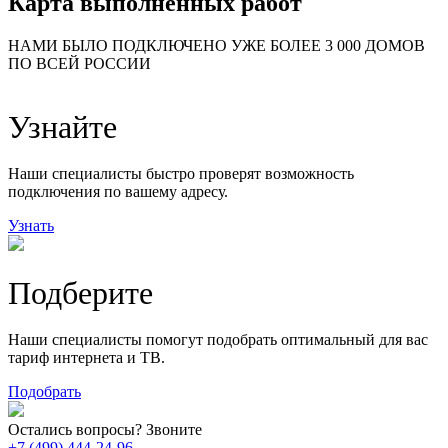
Карта выполненных работ
24
20
48
НАМИ БЫЛО ПОДКЛЮЧЕНО УЖЕ БОЛЕЕ 3 000 ДОМОВ
57
ПО ВСЕЙ РОССИИ
14
99
118
9
Узнайте
20
78
163
29
Наши специалисты быстро проверят возможность
подключения по вашему адресу.
Узнать
Подберите
Наши специалисты помогут подобрать оптимальный для вас
тариф интернета и ТВ.
Подобрать
Остались вопросы? Звоните
+7 (499) 444-24-96