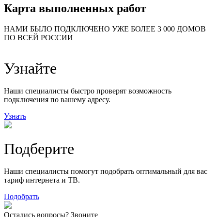
Карта выполненных работ
24
20
48
НАМИ БЫЛО ПОДКЛЮЧЕНО УЖЕ БОЛЕЕ 3 000 ДОМОВ
57
ПО ВСЕЙ РОССИИ
14
99
118
9
Узнайте
20
78
163
29
Наши специалисты быстро проверят возможность
подключения по вашему адресу.
Узнать
Подберите
Наши специалисты помогут подобрать оптимальный для вас
тариф интернета и ТВ.
Подобрать
Остались вопросы? Звоните