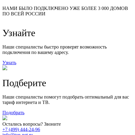
24
20
48
НАМИ БЫЛО ПОДКЛЮЧЕНО УЖЕ БОЛЕЕ 3 000 ДОМОВ
57
ПО ВСЕЙ РОССИИ
14
99
118
9
Узнайте
20
78
163
29
Наши специалисты быстро проверят возможность
подключения по вашему адресу.
Узнать
Подберите
Наши специалисты помогут подобрать оптимальный для вас
тариф интернета и ТВ.
Подобрать
Остались вопросы? Звоните
+7 (499) 444-24-96
info@top-net.ru