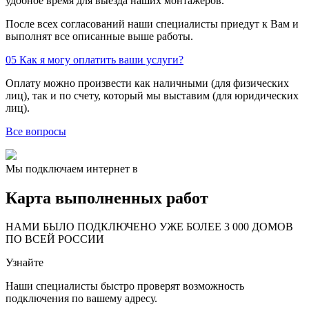
удобное время для выезда наших монтажеров.
После всех согласований наши специалисты приедут к Вам и
выполнят все описанные выше работы.
05
Как я могу оплатить ваши услуги?
Оплату можно произвести как наличными (для физических
лиц), так и по счету, который мы выставим (для юридических
лиц).
Все вопросы
Мы подключаем интернет в
Карта выполненных работ
24
20
48
НАМИ БЫЛО ПОДКЛЮЧЕНО УЖЕ БОЛЕЕ 3 000 ДОМОВ
57
ПО ВСЕЙ РОССИИ
14
99
Узнайте
118
9
20
78
Наши специалисты быстро проверят возможность
163
29
подключения по вашему адресу.