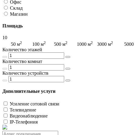
Офис
Склад
Магазин
Площадь
10
2
2
2
2
2
2
50 м
100 м
500 м
1000 м
3000 м
5000
Количество этажей
Количество комнат
Количество устройств
Дополнительные услуги
Усиление сотовой связи
Телевидение
Видеонаблюдение
IP-Телефония