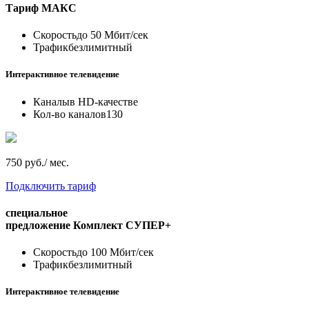
Тариф
МАКС
Скорость
до 50 Мбит/сек
Трафик
безлимитный
Интерактивное телевидение
Каналы
в HD-качестве
Кол-во каналов
130
750 руб./ мес.
Подключить тариф
специальное
предложение
Комплект СУПЕР+
Скорость
до 100 Мбит/сек
Трафик
безлимитный
Интерактивное телевидение