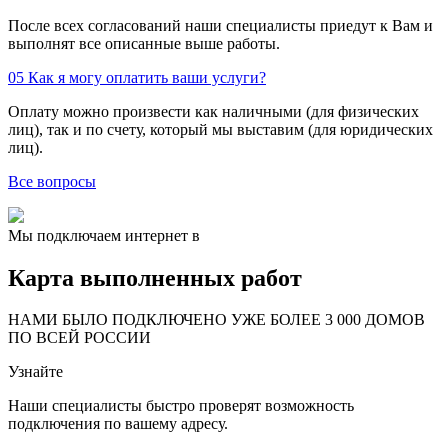
После всех согласований наши специалисты приедут к Вам и
выполнят все описанные выше работы.
05
Как я могу оплатить ваши услуги?
Оплату можно произвести как наличными (для физических
лиц), так и по счету, который мы выставим (для юридических
лиц).
Все вопросы
Мы подключаем интернет в
Карта выполненных работ
24
20
48
НАМИ БЫЛО ПОДКЛЮЧЕНО УЖЕ БОЛЕЕ 3 000 ДОМОВ
57
ПО ВСЕЙ РОССИИ
14
99
Узнайте
118
9
20
78
Наши специалисты быстро проверят возможность
163
29
подключения по вашему адресу.