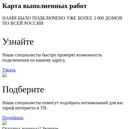
Карта выполненных работ
24
20
48
НАМИ БЫЛО ПОДКЛЮЧЕНО УЖЕ БОЛЕЕ 3 000 ДОМОВ
57
ПО ВСЕЙ РОССИИ
14
99
118
9
Узнайте
20
78
163
29
Наши специалисты быстро проверят возможность
подключения по вашему адресу.
Узнать
Подберите
Наши специалисты помогут подобрать оптимальный для вас
тариф интернета и ТВ.
Подобрать
Остались вопросы? Звоните