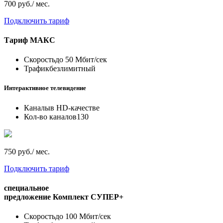
700 руб./ мес.
Подключить тариф
Тариф
МАКС
Скорость
до 50 Мбит/сек
Трафик
безлимитный
Интерактивное телевидение
Каналы
в HD-качестве
Кол-во каналов
130
750 руб./ мес.
Подключить тариф
специальное
предложение
Комплект СУПЕР+
Скорость
до 100 Мбит/сек