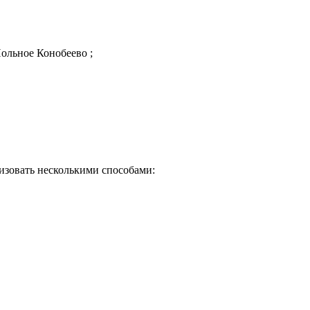
Польное Конобеево ;
изовать несколькими способами:
Почему клиенты выбирают на