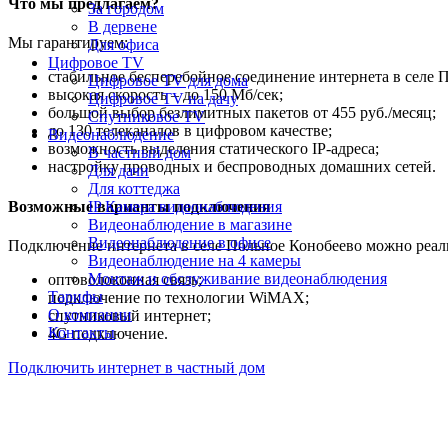
Что мы предлагаем?
За городом
В дервене
Мы гарантируем:
Для офиса
Цифровое TV
стабильное бесперебойное соединение интернета в селе 
Цифровое TV для дома
высокая скорость – до 150 Мб/сек;
Цифровое TV на дачу
большой выбор безлимитных пакетов от 455 руб./месяц;
Спутниковое TV
до 130 телеканалов в цифровом качестве;
Видеонаблюдение
возможность выделения статического IP-адреса;
В частный дом
настройку проводных и беспроводных домашних сетей.
Для дачи
Для коттеджа
Возможные варианты подключения
IP Камера видеонаблюдения
Видеонаблюдение в магазине
Видеонаблюдение в офисе
Подключение интернета в селе Польное Конобеево можно реал
Видеонаблюдение на 4 камеры
Монтаж и обслуживание видеонаблюдения
оптоволоконная связь;
Тарифы
подключение по технологии WiMAX;
О компании
спутниковый интернет;
Контакты
4G подключение.
Подключить интернет в частный дом