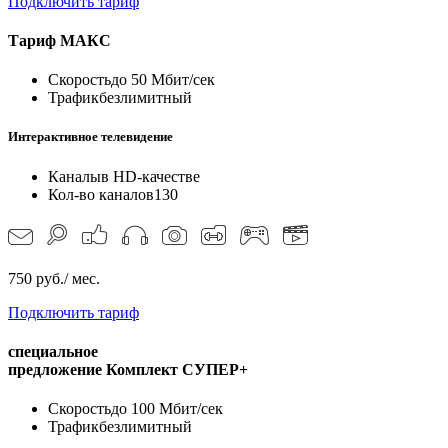
Подключить тариф
Тариф
МАКС
Скорость
до 50 Мбит/сек
Трафик
безлимитный
Интерактивное телевидение
Каналы
в HD-качестве
Кол-во каналов
130
750 руб./ мес.
Подключить тариф
специальное
предложение
Комплект СУПЕР+
Скорость
до 100 Мбит/сек
Трафик
безлимитный