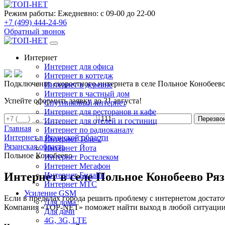
Режим работы:
Ежедневно: с 09-00 до 22-00
+7 (499) 444-24-96
Обратный звонок
Интернет
Интернет для офиса
Интернет в коттедж
Подключение скоростного интернета в селе Польное Конобеев
Интернет в деревне
Интернет в частный дом
Успейте оформить заявку до 31 августа!
Спутниковый интернет
Интернет для ресторанов и кафе
Перезво
Интернет для отелей и гостиниц
Главная
Интернет по радиоканалу
Интернет в Рязанской области
Интернет Теле-2
Рязанская область
Интернет Йота
Польное Конобеево
Интернет Ростелеком
Интернет Мегафон
Интернет в селе Польное Конобеево Ряз
Интернет Билайн
Интернет МТС
Усиление GSM
Если в пределах города решить проблему с интернетом достаточ
Для дома
Компания «TOP-NET» поможет найти выход в любой ситуации, 
Для дачи
4G, 3G, LTE