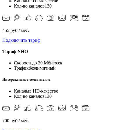
Каналы
в HD-качестве
Кол-во каналов
130
455 руб./ мес.
Подключить тариф
Тариф
УНО
Скорость
до 20 Мбит/сек
Трафик
безлимитный
Интерактивное телевидение
Каналы
в HD-качестве
Кол-во каналов
130
700 руб./ мес.