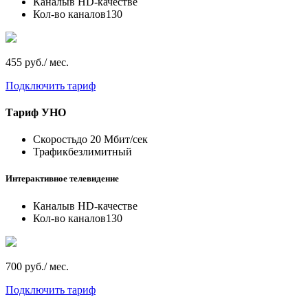
Каналы
в HD-качестве
Кол-во каналов
130
455 руб./ мес.
Подключить тариф
Тариф
УНО
Скорость
до 20 Мбит/сек
Трафик
безлимитный
Интерактивное телевидение
Каналы
в HD-качестве
Кол-во каналов
130
700 руб./ мес.
Подключить тариф