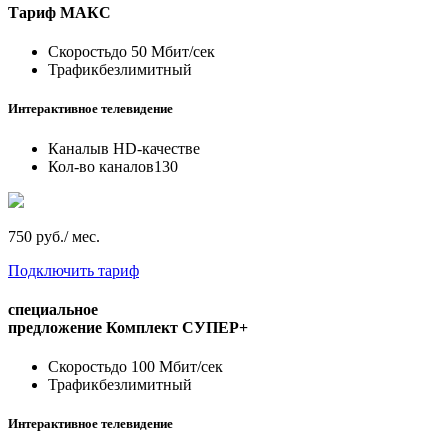
Тариф
МАКС
Скорость
до 50 Мбит/сек
Трафик
безлимитный
Интерактивное телевидение
Каналы
в HD-качестве
Кол-во каналов
130
750 руб./ мес.
Подключить тариф
специальное
предложение
Комплект СУПЕР+
Скорость
до 100 Мбит/сек
Трафик
безлимитный
Интерактивное телевидение