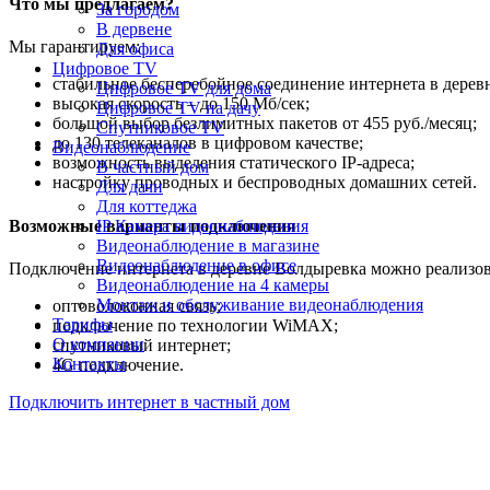
Что мы предлагаем?
За городом
В дервене
Мы гарантируем:
Для офиса
Цифровое TV
стабильное бесперебойное соединение интернета в дерев
Цифровое TV для дома
высокая скорость – до 150 Мб/сек;
Цифровое TV на дачу
большой выбор безлимитных пакетов от 455 руб./месяц;
Спутниковое TV
до 130 телеканалов в цифровом качестве;
Видеонаблюдение
возможность выделения статического IP-адреса;
В частный дом
настройку проводных и беспроводных домашних сетей.
Для дачи
Для коттеджа
Возможные варианты подключения
IP Камера видеонаблюдения
Видеонаблюдение в магазине
Видеонаблюдение в офисе
Подключение интернета в деревне Волдыревка можно реализов
Видеонаблюдение на 4 камеры
Монтаж и обслуживание видеонаблюдения
оптоволоконная связь;
Тарифы
подключение по технологии WiMAX;
О компании
спутниковый интернет;
Контакты
4G подключение.
Подключить интернет в частный дом