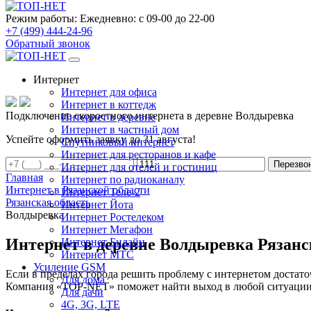
Режим работы:
Ежедневно: с 09-00 до 22-00
+7 (499) 444-24-96
Обратный звонок
Интернет
Интернет для офиса
Интернет в коттедж
Подключение скоростного интернета в деревне Волдыревка
Интернет в деревне
Интернет в частный дом
Успейте оформить заявку до 31 августа!
Спутниковый интернет
Интернет для ресторанов и кафе
Перезво
Интернет для отелей и гостиниц
Главная
Интернет по радиоканалу
Интернет в Рязанской области
Интернет Теле-2
Рязанская область
Интернет Йота
Волдыревка
Интернет Ростелеком
Интернет Мегафон
Интернет в деревне Волдыревка Рязанс
Интернет Билайн
Интернет МТС
Усиление GSM
Если в пределах города решить проблему с интернетом достаточ
Для дома
Компания «TOP-NET» поможет найти выход в любой ситуации, 
Для дачи
4G, 3G, LTE