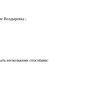
не Волдыревка ;
ать несколькими способами:
Почему клиенты выбирают на