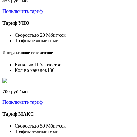
455 руб./ мес.
Подключить тариф
Тариф
УНО
Скорость
до 20 Мбит/сек
Трафик
безлимитный
Интерактивное телевидение
Каналы
в HD-качестве
Кол-во каналов
130
700 руб./ мес.
Подключить тариф
Тариф
МАКС
Скорость
до 50 Мбит/сек
Трафик
безлимитный