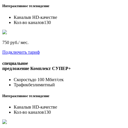
Интерактивное телевидение
Каналы
в HD-качестве
Кол-во каналов
130
750 руб./ мес.
Подключить тариф
специальное
предложение
Комплект СУПЕР+
Скорость
до 100 Мбит/сек
Трафик
безлимитный
Интерактивное телевидение
Каналы
в HD-качестве
Кол-во каналов
130