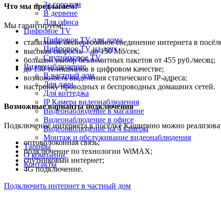
За городом
Что мы предлагаем?
В дервене
Для офиса
Мы гарантируем:
Цифровое TV
Цифровое TV для дома
стабильное бесперебойное соединение интернета в посёл
Цифровое TV на дачу
высокая скорость – до 150 Мб/сек;
Спутниковое TV
большой выбор безлимитных пакетов от 455 руб./месяц;
Видеонаблюдение
до 130 телеканалов в цифровом качестве;
В частный дом
возможность выделения статического IP-адреса;
Для дачи
настройку проводных и беспроводных домашних сетей.
Для коттеджа
IP Камера видеонаблюдения
Возможные варианты подключения
Видеонаблюдение в магазине
Видеонаблюдение в офисе
Подключение интернета в посёлке Каширино можно реализова
Видеонаблюдение на 4 камеры
Монтаж и обслуживание видеонаблюдения
оптоволоконная связь;
Тарифы
подключение по технологии WiMAX;
О компании
спутниковый интернет;
Контакты
4G подключение.
Подключить интернет в частный дом