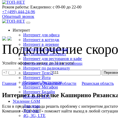
Режим работы:
Ежедневно: с 09-00 до 22-00
+7 (499) 444-24-96
Обратный звонок
Интернет
Интернет для офиса
Интернет в коттедж
Подключение скоро
Интернет в деревне
Интернет в частный дом
Спутниковый интернет
Интернет для ресторанов и кафе
Успейте оформить заявку до 31 августа!
Интернет для отелей и гостиниц
Интернет по радиоканалу
Интернет Теле-2
Перезво
Интернет Йота
Интернет Ростелеком
Главная
Интернет в Рязанской области
Рязанская область
Интернет Мегафон
Интернет Билайн
Интернет в посёлке Каширино Рязанска
Интернет МТС
Усиление GSM
Для дома
Если в пределах города решить проблему с интернетом достаточ
Для дачи
Компания «TOP-NET» поможет найти выход в любой ситуации, 
4G, 3G, LTE