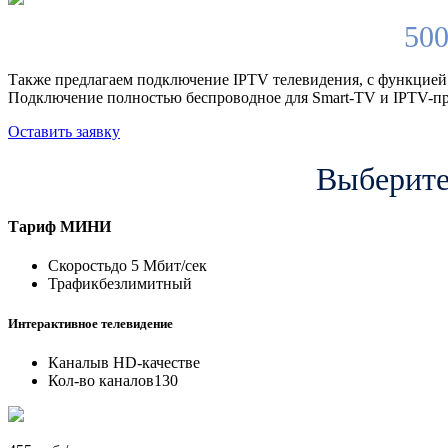
500
Также предлагаем подключение IPTV телевидения, с функцией
Подключение полностью беспроводное для Smart-TV и IPTV-пр
Оставить заявку
Выберите
Тариф
МИНИ
Скорость
до 5 Мбит/сек
Трафик
безлимитный
Интерактивное телевидение
Каналы
в HD-качестве
Кол-во каналов
130