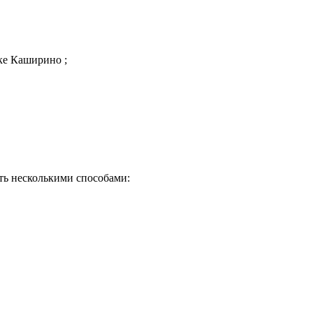
ке Каширино ;
ть несколькими способами:
Почему клиенты выбирают на