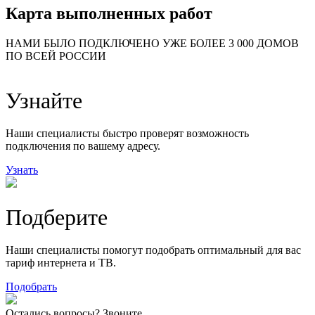
Карта выполненных работ
24
20
48
НАМИ БЫЛО ПОДКЛЮЧЕНО УЖЕ БОЛЕЕ 3 000 ДОМОВ
57
ПО ВСЕЙ РОССИИ
14
99
118
9
Узнайте
20
78
163
29
Наши специалисты быстро проверят возможность
подключения по вашему адресу.
Узнать
Подберите
Наши специалисты помогут подобрать оптимальный для вас
тариф интернета и ТВ.
Подобрать
Остались вопросы? Звоните