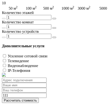
10
2
2
2
2
2
2
50 м
100 м
500 м
1000 м
3000 м
5000
Количество этажей
Количество комнат
Количество устройств
Дополнительные услуги
Усиление сотовой связи
Телевидение
Видеонаблюдение
IP-Телефония
Рассчитать стоимость