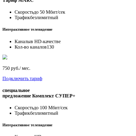
Тариф
МАКС
Скорость
до 50 Мбит/сек
Трафик
безлимитный
Интерактивное телевидение
Каналы
в HD-качестве
Кол-во каналов
130
750 руб./ мес.
Подключить тариф
специальное
предложение
Комплект СУПЕР+
Скорость
до 100 Мбит/сек
Трафик
безлимитный
Интерактивное телевидение