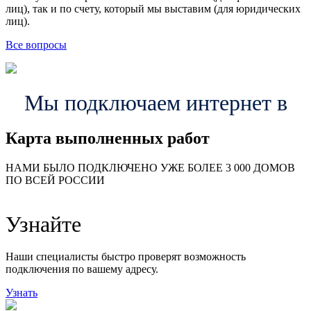
лиц), так и по счету, который мы выставим (для юридических
лиц).
Все вопросы
Мы подключаем интернет в
Карта выполненных работ
24
20
48
НАМИ БЫЛО ПОДКЛЮЧЕНО УЖЕ БОЛЕЕ 3 000 ДОМОВ
57
ПО ВСЕЙ РОССИИ
14
99
118
9
Узнайте
20
78
163
29
Наши специалисты быстро проверят возможность
подключения по вашему адресу.
Узнать