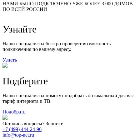
48
НАМИ БЫЛО ПОДКЛЮЧЕНО УЖЕ БОЛЕЕ 3 000 ДОМОВ
57
ПО ВСЕЙ РОССИИ
14
99
118
9
Узнайте
20
78
163
29
Наши специалисты быстро проверят возможность
подключения по вашему адресу.
Узнать
Подберите
Наши специалисты помогут подобрать оптимальный для вас
тариф интернета и ТВ.
Подобрать
Остались вопросы? Звоните
+7 (499) 444-24-96
info@top-net.ru