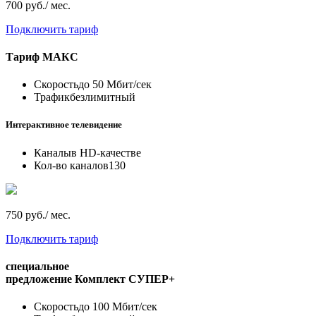
700 руб./ мес.
Подключить тариф
Тариф
МАКС
Скорость
до 50 Мбит/сек
Трафик
безлимитный
Интерактивное телевидение
Каналы
в HD-качестве
Кол-во каналов
130
750 руб./ мес.
Подключить тариф
специальное
предложение
Комплект СУПЕР+
Скорость
до 100 Мбит/сек