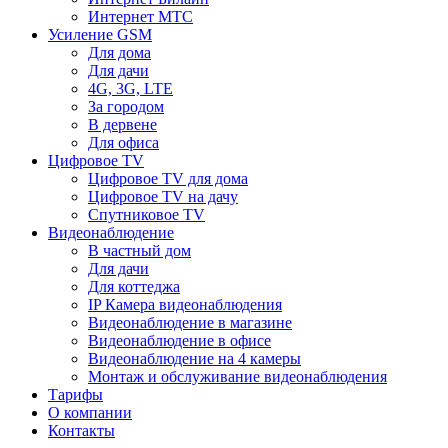
Интернет МТС
Усиление GSM
Для дома
Для дачи
4G, 3G, LTE
За городом
В дервене
Для офиса
Цифровое TV
Цифровое TV для дома
Цифровое TV на дачу
Спутниковое TV
Видеонаблюдение
В частный дом
Для дачи
Для коттеджа
IP Камера видеонаблюдения
Видеонаблюдение в магазине
Видеонаблюдение в офисе
Видеонаблюдение на 4 камеры
Монтаж и обслуживание видеонаблюдения
Тарифы
О компании
Контакты