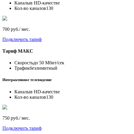
Каналы
в HD-качестве
Кол-во каналов
130
700 руб./ мес.
Подключить тариф
Тариф
МАКС
Скорость
до 50 Мбит/сек
Трафик
безлимитный
Интерактивное телевидение
Каналы
в HD-качестве
Кол-во каналов
130
750 руб./ мес.
Подключить тариф