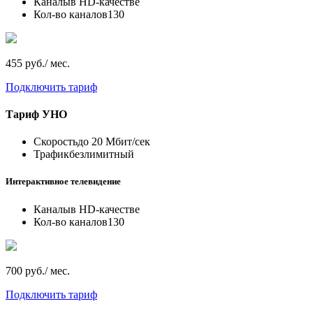
Каналы
в HD-качестве
Кол-во каналов
130
455 руб./ мес.
Подключить тариф
Тариф
УНО
Скорость
до 20 Мбит/сек
Трафик
безлимитный
Интерактивное телевидение
Каналы
в HD-качестве
Кол-во каналов
130
700 руб./ мес.
Подключить тариф