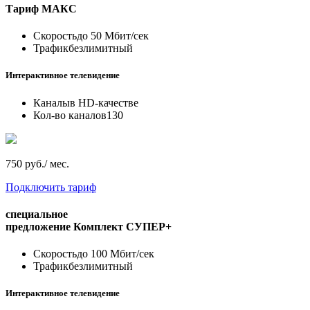
Тариф
МАКС
Скорость
до 50 Мбит/сек
Трафик
безлимитный
Интерактивное телевидение
Каналы
в HD-качестве
Кол-во каналов
130
750 руб./ мес.
Подключить тариф
специальное
предложение
Комплект СУПЕР+
Скорость
до 100 Мбит/сек
Трафик
безлимитный
Интерактивное телевидение