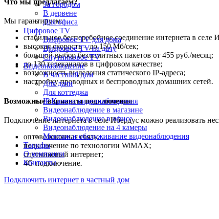
Что мы предлагаем?
За городом
В дервене
Мы гарантируем:
Для офиса
Цифровое TV
стабильное бесперебойное соединение интернета в селе И
Цифровое TV для дома
высокая скорость – до 150 Мб/сек;
Цифровое TV на дачу
большой выбор безлимитных пакетов от 455 руб./месяц;
Спутниковое TV
до 130 телеканалов в цифровом качестве;
Видеонаблюдение
возможность выделения статического IP-адреса;
В частный дом
настройку проводных и беспроводных домашних сетей.
Для дачи
Для коттеджа
Возможные варианты подключения
IP Камера видеонаблюдения
Видеонаблюдение в магазине
Видеонаблюдение в офисе
Подключение интернета в селе Ибердус можно реализовать не
Видеонаблюдение на 4 камеры
Монтаж и обслуживание видеонаблюдения
оптоволоконная связь;
Тарифы
подключение по технологии WiMAX;
О компании
спутниковый интернет;
Контакты
4G подключение.
Подключить интернет в частный дом