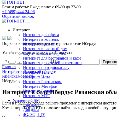
Режим работы:
Ежедневно: с 09-00 до 22-00
+7 (499) 444-24-96
Обратный звонок
Интернет
Интернет для офиса
Интернет в коттедж
Подключение скоростного интернета в селе Ибердус
Интернет в деревне
Интернет в частный дом
Успейте оформить заявку до 31 августа!
Спутниковый интернет
Интернет для ресторанов и кафе
Перезво
Интернет для отелей и гостиниц
Главная
Интернет по радиоканалу
Интернет в Рязанской области
Интернет Теле-2
Рязанская область
Интернет Йота
Ибердус
Интернет Ростелеком
Интернет Мегафон
Интернет в селе Ибердус Рязанская обл
Интернет Билайн
Интернет МТС
Усиление GSM
Если в пределах города решить проблему с интернетом достаточ
Для дома
Компания «TOP-NET» поможет найти выход в любой ситуации, 
Для дачи
4G, 3G, LTE