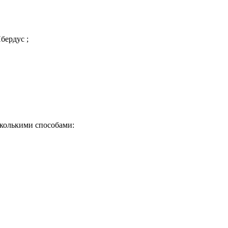
бердус ;
сколькими способами:
Почему клиенты выбирают на