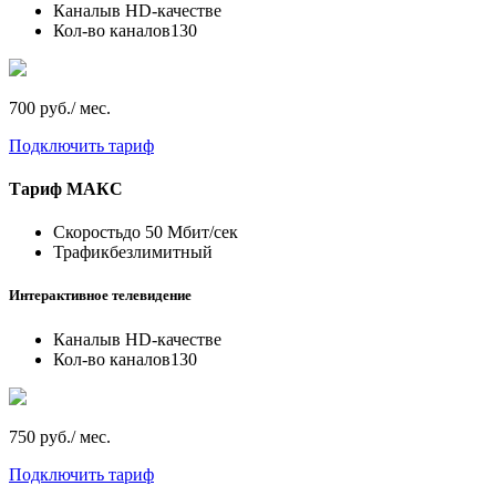
Каналы
в HD-качестве
Кол-во каналов
130
700 руб./ мес.
Подключить тариф
Тариф
МАКС
Скорость
до 50 Мбит/сек
Трафик
безлимитный
Интерактивное телевидение
Каналы
в HD-качестве
Кол-во каналов
130
750 руб./ мес.
Подключить тариф