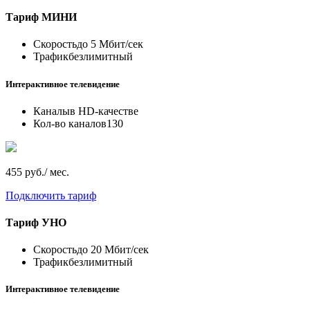
Тариф
МИНИ
Скорость
до 5 Мбит/сек
Трафик
безлимитный
Интерактивное телевидение
Каналы
в HD-качестве
Кол-во каналов
130
455 руб./ мес.
Подключить тариф
Тариф
УНО
Скорость
до 20 Мбит/сек
Трафик
безлимитный
Интерактивное телевидение