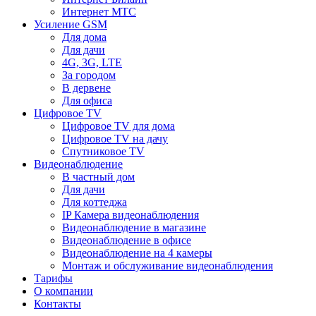
Интернет МТС
Усиление GSM
Для дома
Для дачи
4G, 3G, LTE
За городом
В дервене
Для офиса
Цифровое TV
Цифровое TV для дома
Цифровое TV на дачу
Спутниковое TV
Видеонаблюдение
В частный дом
Для дачи
Для коттеджа
IP Камера видеонаблюдения
Видеонаблюдение в магазине
Видеонаблюдение в офисе
Видеонаблюдение на 4 камеры
Монтаж и обслуживание видеонаблюдения
Тарифы
О компании
Контакты