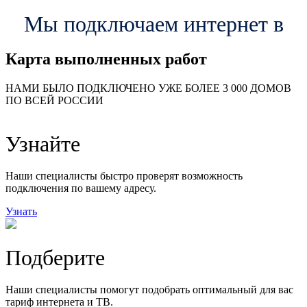
Мы подключаем интернет в
Карта выполненных работ
24
20
48
НАМИ БЫЛО ПОДКЛЮЧЕНО УЖЕ БОЛЕЕ 3 000 ДОМОВ
57
ПО ВСЕЙ РОССИИ
14
99
118
9
Узнайте
20
78
163
29
Наши специалисты быстро проверят возможность
подключения по вашему адресу.
Узнать
Подберите
Наши специалисты помогут подобрать оптимальный для вас
тариф интернета и ТВ.