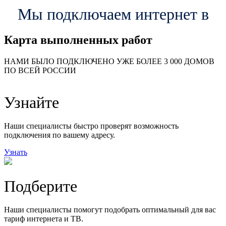
Мы подключаем интернет в
Карта выполненных работ
24
20
48
НАМИ БЫЛО ПОДКЛЮЧЕНО УЖЕ БОЛЕЕ 3 000 ДОМОВ
57
ПО ВСЕЙ РОССИИ
14
99
118
9
Узнайте
20
78
163
29
Наши специалисты быстро проверят возможность
подключения по вашему адресу.
Узнать
Подберите
Наши специалисты помогут подобрать оптимальный для вас
тариф интернета и ТВ.