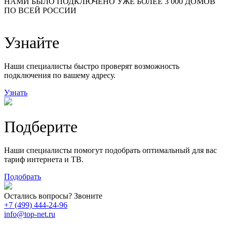
НАМИ БЫЛО ПОДКЛЮЧЕНО УЖЕ БОЛЕЕ 3 000 ДОМОВ
ПО ВСЕЙ РОССИИ
14
99
118
9
Узнайте
20
78
163
29
Наши специалисты быстро проверят возможность
подключения по вашему адресу.
Узнать
Подберите
Наши специалисты помогут подобрать оптимальный для вас
тариф интернета и ТВ.
Подобрать
Остались вопросы? Звоните
+7 (499) 444-24-96
info@top-net.ru