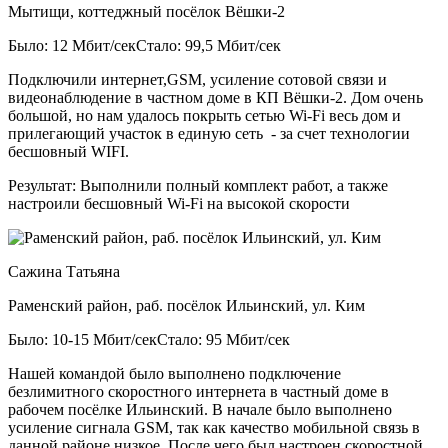
Мытищи, коттеджный посёлок Вёшки-2
Было: 12 Мбит/сек
Стало: 99,5 Мбит/сек
Подключили интернет,GSM, усиление сотовой связи и
видеонаблюдение в частном доме в КП Вёшки-2. Дом очень
большой, но нам удалось покрыть сетью Wi-Fi весь дом и
прилегающий участок в единую сеть - за счет технологии
бесшовный WIFI.
Результат:
Выполнили полный комплект работ, а также
настроили бесшовный Wi-Fi на высокой скорости
Сажина Татьяна
Раменский район, раб. посёлок Ильинский, ул. Ким
Было: 10-15 Мбит/сек
Стало: 95 Мбит/сек
Нашей командой было выполнено подключение
безлимитного скоростного интернета в частный доме в
рабочем посёлке Ильинский. В начале было выполнено
усиление сигнала GSM, так как качество мобильной связь в
данной районе низкое. После чего был настроен скоростной