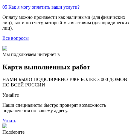
05
Как я могу оплатить ваши услуги?
Оплату можно произвести как наличными (для физических
лиц), так и по счету, который мы выставим (для юридических
лиц).
Все вопросы
Мы подключаем интернет в
Карта выполненных работ
24
20
48
НАМИ БЫЛО ПОДКЛЮЧЕНО УЖЕ БОЛЕЕ 3 000 ДОМОВ
57
ПО ВСЕЙ РОССИИ
14
99
Узнайте
118
9
20
78
Наши специалисты быстро проверят возможность
163
29
подключения по вашему адресу.
Узнать
Подберите