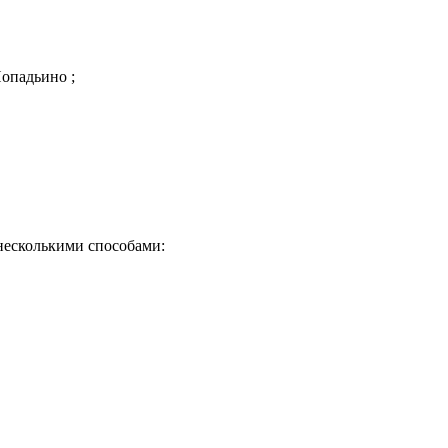
Попадьино ;
несколькими способами:
Почему клиенты выбирают на