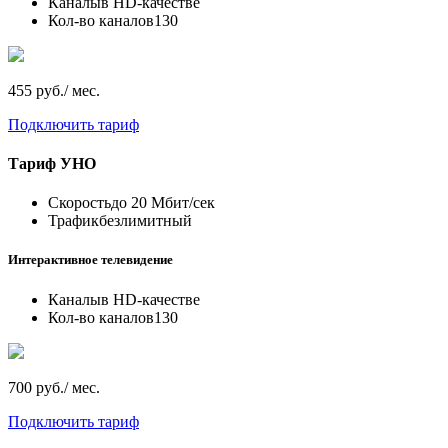
Каналы
в HD-качестве
Кол-во каналов
130
455 руб./ мес.
Подключить тариф
Тариф
УНО
Скорость
до 20 Мбит/сек
Трафик
безлимитный
Интерактивное телевидение
Каналы
в HD-качестве
Кол-во каналов
130
700 руб./ мес.
Подключить тариф