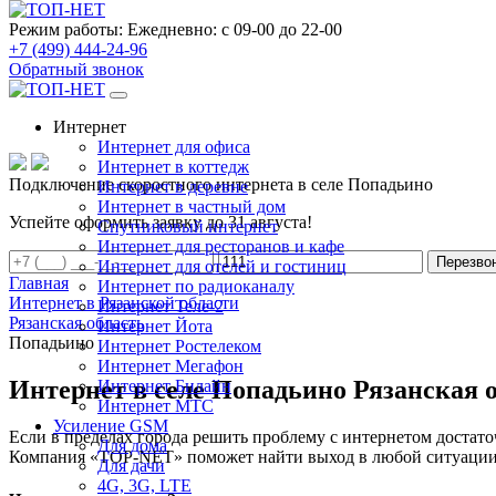
Режим работы:
Ежедневно: с 09-00 до 22-00
+7 (499) 444-24-96
Обратный звонок
Интернет
Интернет для офиса
Интернет в коттедж
Подключение скоростного интернета в селе Попадьино
Интернет в деревне
Интернет в частный дом
Успейте оформить заявку до 31 августа!
Спутниковый интернет
Интернет для ресторанов и кафе
Перезво
Интернет для отелей и гостиниц
Главная
Интернет по радиоканалу
Интернет в Рязанской области
Интернет Теле-2
Рязанская область
Интернет Йота
Попадьино
Интернет Ростелеком
Интернет Мегафон
Интернет в селе Попадьино Рязанская 
Интернет Билайн
Интернет МТС
Усиление GSM
Если в пределах города решить проблему с интернетом достаточ
Для дома
Компания «TOP-NET» поможет найти выход в любой ситуации, 
Для дачи
4G, 3G, LTE