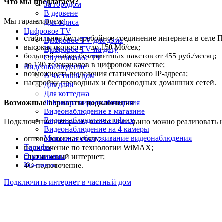
Что мы предлагаем?
За городом
В дервене
Мы гарантируем:
Для офиса
Цифровое TV
стабильное бесперебойное соединение интернета в селе 
Цифровое TV для дома
высокая скорость – до 150 Мб/сек;
Цифровое TV на дачу
большой выбор безлимитных пакетов от 455 руб./месяц;
Спутниковое TV
до 130 телеканалов в цифровом качестве;
Видеонаблюдение
возможность выделения статического IP-адреса;
В частный дом
настройку проводных и беспроводных домашних сетей.
Для дачи
Для коттеджа
Возможные варианты подключения
IP Камера видеонаблюдения
Видеонаблюдение в магазине
Видеонаблюдение в офисе
Подключение интернета в селе Попадьино можно реализовать 
Видеонаблюдение на 4 камеры
Монтаж и обслуживание видеонаблюдения
оптоволоконная связь;
Тарифы
подключение по технологии WiMAX;
О компании
спутниковый интернет;
Контакты
4G подключение.
Подключить интернет в частный дом