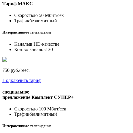
Тариф
МАКС
Скорость
до 50 Мбит/сек
Трафик
безлимитный
Интерактивное телевидение
Каналы
в HD-качестве
Кол-во каналов
130
750 руб./ мес.
Подключить тариф
специальное
предложение
Комплект СУПЕР+
Скорость
до 100 Мбит/сек
Трафик
безлимитный
Интерактивное телевидение