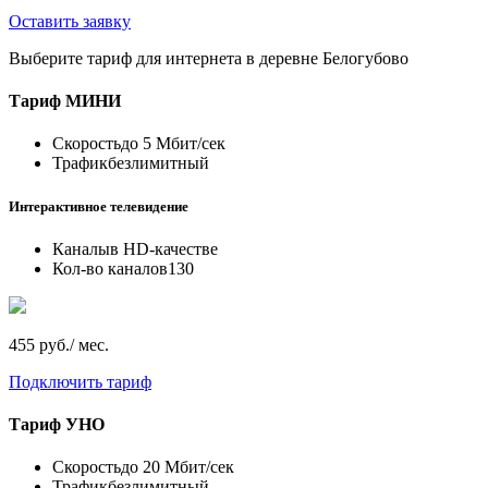
Оставить заявку
Выберите тариф для интернета в деревне Белогубово
Тариф
МИНИ
Скорость
до 5 Мбит/сек
Трафик
безлимитный
Интерактивное телевидение
Каналы
в HD-качестве
Кол-во каналов
130
455 руб./ мес.
Подключить тариф
Тариф
УНО
Скорость
до 20 Мбит/сек
Трафик
безлимитный