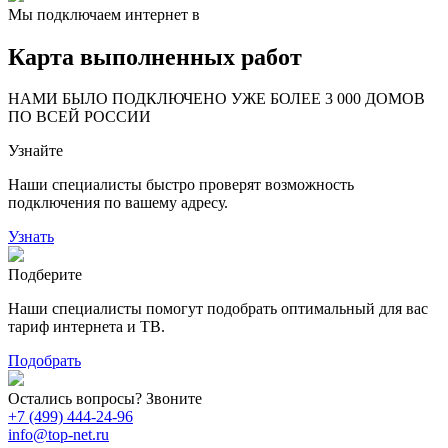
Мы подключаем интернет в
Карта выполненных работ
24
20
48
НАМИ БЫЛО ПОДКЛЮЧЕНО УЖЕ БОЛЕЕ 3 000 ДОМОВ
57
ПО ВСЕЙ РОССИИ
14
99
Узнайте
118
9
20
78
Наши специалисты быстро проверят возможность
163
29
подключения по вашему адресу.
Узнать
Подберите
Наши специалисты помогут подобрать оптимальный для вас
тариф интернета и ТВ.
Подобрать
Остались вопросы? Звоните
+7 (499) 444-24-96
info@top-net.ru