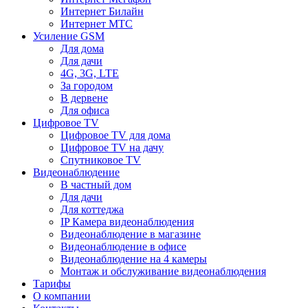
Интернет Билайн
Интернет МТС
Усиление GSM
Для дома
Для дачи
4G, 3G, LTE
За городом
В дервене
Для офиса
Цифровое TV
Цифровое TV для дома
Цифровое TV на дачу
Спутниковое TV
Видеонаблюдение
В частный дом
Для дачи
Для коттеджа
IP Камера видеонаблюдения
Видеонаблюдение в магазине
Видеонаблюдение в офисе
Видеонаблюдение на 4 камеры
Монтаж и обслуживание видеонаблюдения
Тарифы
О компании