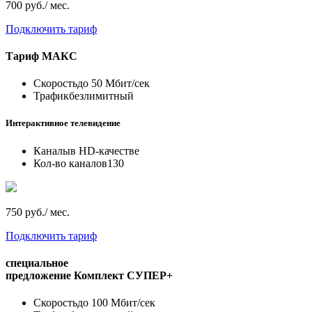
700 руб./ мес.
Подключить тариф
Тариф
МАКС
Скорость
до 50 Мбит/сек
Трафик
безлимитный
Интерактивное телевидение
Каналы
в HD-качестве
Кол-во каналов
130
750 руб./ мес.
Подключить тариф
специальное
предложение
Комплект СУПЕР+
Скорость
до 100 Мбит/сек