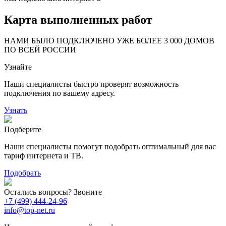
Карта выполненных работ
24
20
48
НАМИ БЫЛО ПОДКЛЮЧЕНО УЖЕ БОЛЕЕ 3 000 ДОМОВ
57
ПО ВСЕЙ РОССИИ
14
99
Узнайте
118
9
20
78
Наши специалисты быстро проверят возможность
163
29
подключения по вашему адресу.
Узнать
Подберите
Наши специалисты помогут подобрать оптимальный для вас
тариф интернета и ТВ.
Подобрать
Остались вопросы? Звоните
+7 (499) 444-24-96
info@top-net.ru