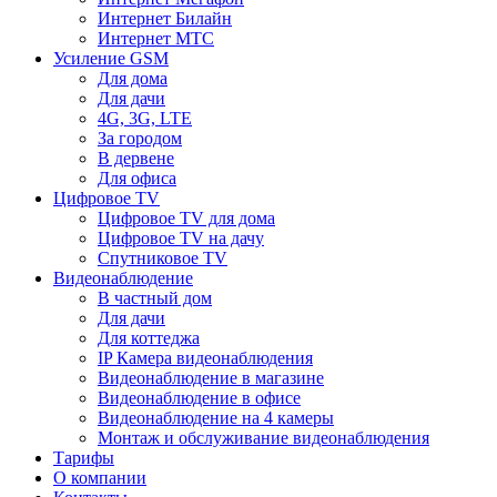
Интернет Билайн
Интернет МТС
Усиление GSM
Для дома
Для дачи
4G, 3G, LTE
За городом
В дервене
Для офиса
Цифровое TV
Цифровое TV для дома
Цифровое TV на дачу
Спутниковое TV
Видеонаблюдение
В частный дом
Для дачи
Для коттеджа
IP Камера видеонаблюдения
Видеонаблюдение в магазине
Видеонаблюдение в офисе
Видеонаблюдение на 4 камеры
Монтаж и обслуживание видеонаблюдения
Тарифы
О компании