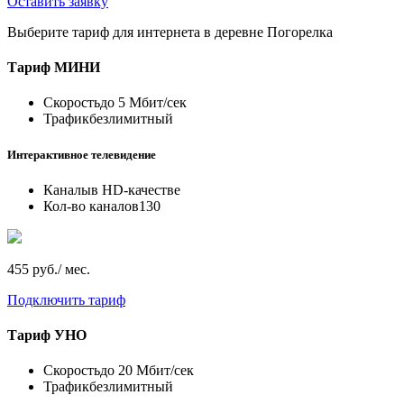
Оставить заявку
Выберите тариф для интернета в деревне Погорелка
Тариф
МИНИ
Скорость
до 5 Мбит/сек
Трафик
безлимитный
Интерактивное телевидение
Каналы
в HD-качестве
Кол-во каналов
130
455 руб./ мес.
Подключить тариф
Тариф
УНО
Скорость
до 20 Мбит/сек
Трафик
безлимитный