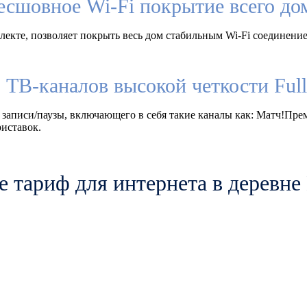
есшовное Wi-Fi покрытие всего до
екте, позволяет покрыть весь дом стабильным Wi-Fi соединение
 ТВ-каналов высокой четкости Fu
 записи/паузы, включающего в себя такие каналы как: Матч!Пр
иставок.
 тариф для интернета в деревн