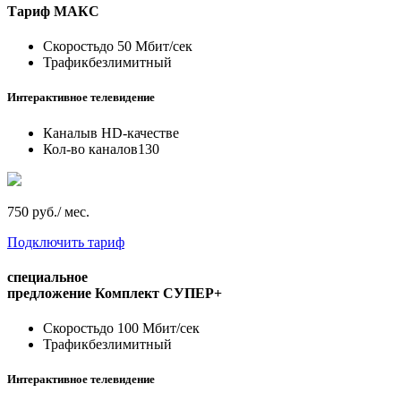
Тариф
МАКС
Скорость
до 50 Мбит/сек
Трафик
безлимитный
Интерактивное телевидение
Каналы
в HD-качестве
Кол-во каналов
130
750 руб./ мес.
Подключить тариф
специальное
предложение
Комплект СУПЕР+
Скорость
до 100 Мбит/сек
Трафик
безлимитный
Интерактивное телевидение