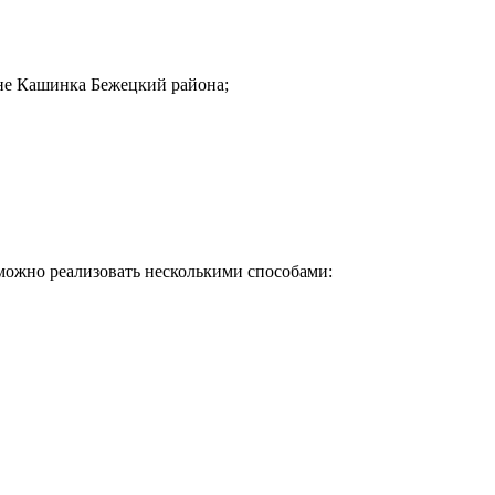
вне Кашинка Бежецкий района;
ожно реализовать несколькими способами:
Почему клиенты выбирают на