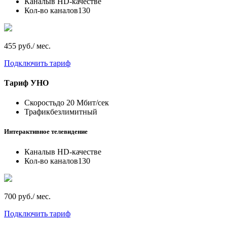
Каналы
в HD-качестве
Кол-во каналов
130
455 руб./ мес.
Подключить тариф
Тариф
УНО
Скорость
до 20 Мбит/сек
Трафик
безлимитный
Интерактивное телевидение
Каналы
в HD-качестве
Кол-во каналов
130
700 руб./ мес.
Подключить тариф