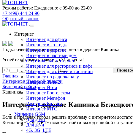
Режим работы:
Ежедневно: с 09-00 до 22-00
+7 (499) 444-24-96
Обратный звонок
Интернет
Интернет для офиса
Интернет в коттедж
Подключение скоростного интернета в деревне Кашинка
Интернет в деревне
Интернет в частный дом
Успейте оформить заявку до 31 августа!
Спутниковый интернет
Интернет для ресторанов и кафе
Перезво
Интернет для отелей и гостиниц
Главная
Интернет по радиоканалу
Интернет в Тверской области
Интернет Теле-2
Бежецкий район
Интернет Йота
Кашинка
Интернет Ростелеком
Интернет Мегафон
Интернет в деревне Кашинка Бежецког
Интернет Билайн
Интернет МТС
Усиление GSM
Если в пределах города решить проблему с интернетом достаточ
Для дома
Компания «TOP-NET» поможет найти выход в любой ситуации, 
Для дачи
4G, 3G, LTE