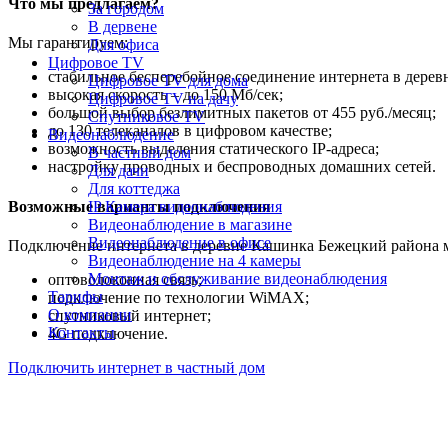
Что мы предлагаем?
За городом
В дервене
Мы гарантируем:
Для офиса
Цифровое TV
стабильное бесперебойное соединение интернета в дере
Цифровое TV для дома
высокая скорость – до 150 Мб/сек;
Цифровое TV на дачу
большой выбор безлимитных пакетов от 455 руб./месяц;
Спутниковое TV
до 130 телеканалов в цифровом качестве;
Видеонаблюдение
возможность выделения статического IP-адреса;
В частный дом
настройку проводных и беспроводных домашних сетей.
Для дачи
Для коттеджа
Возможные варианты подключения
IP Камера видеонаблюдения
Видеонаблюдение в магазине
Видеонаблюдение в офисе
Подключение интернета в деревне Кашинка Бежецкий района м
Видеонаблюдение на 4 камеры
Монтаж и обслуживание видеонаблюдения
оптоволоконная связь;
Тарифы
подключение по технологии WiMAX;
О компании
спутниковый интернет;
Контакты
4G подключение.
Подключить интернет в частный дом