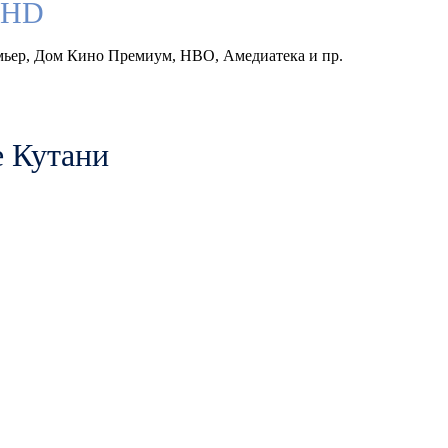
llHD
емьер, Дом Кино Премиум, HBO, Амедиатека и пр.
е Кутани