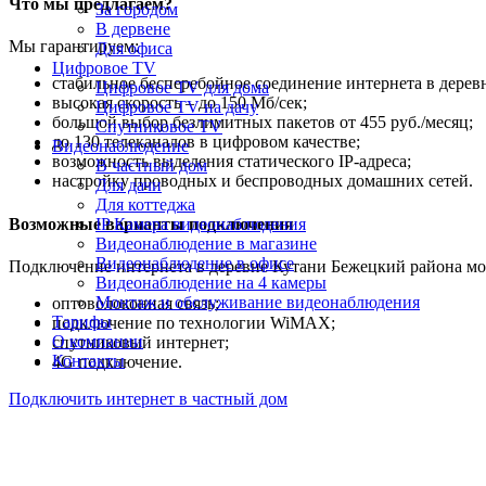
Что мы предлагаем?
За городом
В дервене
Мы гарантируем:
Для офиса
Цифровое TV
стабильное бесперебойное соединение интернета в дерев
Цифровое TV для дома
высокая скорость – до 150 Мб/сек;
Цифровое TV на дачу
большой выбор безлимитных пакетов от 455 руб./месяц;
Спутниковое TV
до 130 телеканалов в цифровом качестве;
Видеонаблюдение
возможность выделения статического IP-адреса;
В частный дом
настройку проводных и беспроводных домашних сетей.
Для дачи
Для коттеджа
Возможные варианты подключения
IP Камера видеонаблюдения
Видеонаблюдение в магазине
Видеонаблюдение в офисе
Подключение интернета в деревне Кутани Бежецкий района мо
Видеонаблюдение на 4 камеры
Монтаж и обслуживание видеонаблюдения
оптоволоконная связь;
Тарифы
подключение по технологии WiMAX;
О компании
спутниковый интернет;
Контакты
4G подключение.
Подключить интернет в частный дом