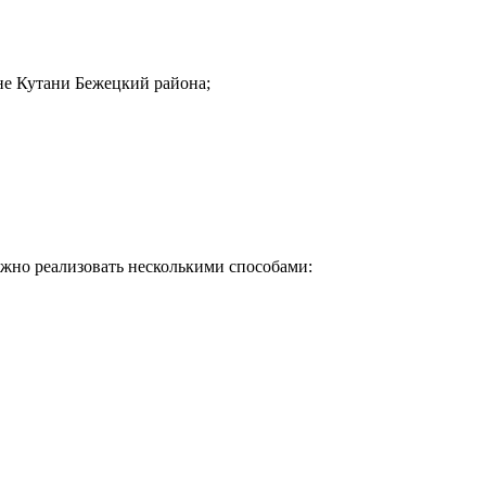
не Кутани Бежецкий района;
жно реализовать несколькими способами:
Почему клиенты выбирают на