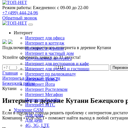
Режим работы:
Ежедневно: с 09-00 до 22-00
+7 (499) 444-24-96
Обратный звонок
Интернет
Интернет для офиса
Интернет в коттедж
Подключение скоростного интернета в деревне Кутани
Интернет в деревне
Интернет в частный дом
Успейте оформить заявку до 31 августа!
Спутниковый интернет
Интернет для ресторанов и кафе
Перезво
Интернет для отелей и гостиниц
Главная
Интернет по радиоканалу
Интернет в Тверской области
Интернет Теле-2
Бежецкий район
Интернет Йота
Кутани
Интернет Ростелеком
Интернет Мегафон
Интернет в деревне Кутани Бежецкого 
Интернет Билайн
Интернет МТС
Усиление GSM
Если в пределах города решить проблему с интернетом достаточ
Для дома
Компания «TOP-NET» поможет найти выход в любой ситуации, 
Для дачи
4G, 3G, LTE