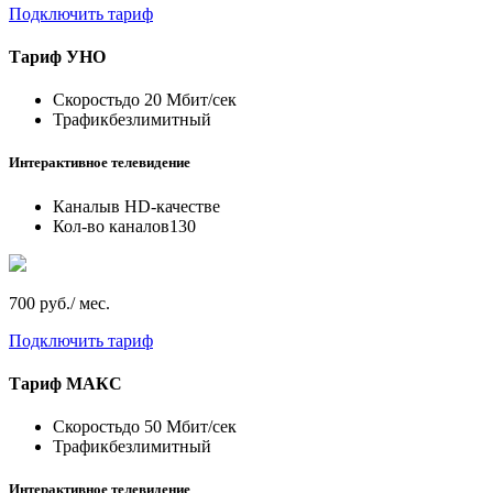
Подключить тариф
Тариф
УНО
Скорость
до 20 Мбит/сек
Трафик
безлимитный
Интерактивное телевидение
Каналы
в HD-качестве
Кол-во каналов
130
700 руб./ мес.
Подключить тариф
Тариф
МАКС
Скорость
до 50 Мбит/сек
Трафик
безлимитный
Интерактивное телевидение