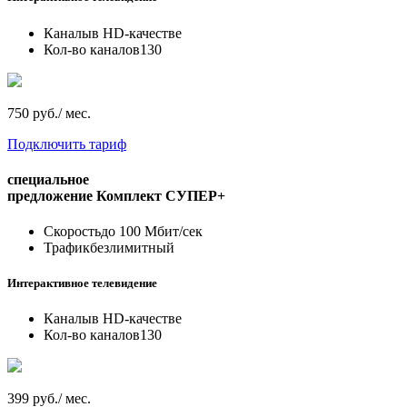
Каналы
в HD-качестве
Кол-во каналов
130
750 руб./ мес.
Подключить тариф
специальное
предложение
Комплект СУПЕР+
Скорость
до 100 Мбит/сек
Трафик
безлимитный
Интерактивное телевидение
Каналы
в HD-качестве
Кол-во каналов
130
399 руб./ мес.