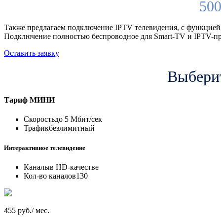
500
Также предлагаем подключение IPTV телевидения, с функцией
Подключение полностью беспроводное для Smart-TV и IPTV-пр
Оставить заявку
Выберит
Тариф
МИНИ
Скорость
до 5 Мбит/сек
Трафик
безлимитный
Интерактивное телевидение
Каналы
в HD-качестве
Кол-во каналов
130
455 руб./ мес.