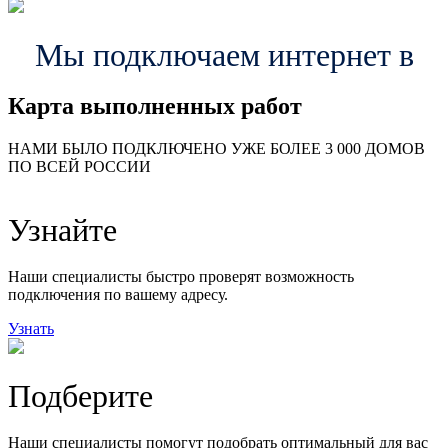
Мы подключаем интернет в
Карта выполненных работ
24
20
48
НАМИ БЫЛО ПОДКЛЮЧЕНО УЖЕ БОЛЕЕ 3 000 ДОМОВ
57
ПО ВСЕЙ РОССИИ
14
99
118
9
Узнайте
20
78
163
29
Наши специалисты быстро проверят возможность
подключения по вашему адресу.
Узнать
Подберите
Наши специалисты помогут подобрать оптимальный для вас