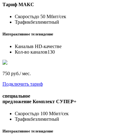
Тариф
МАКС
Скорость
до 50 Мбит/сек
Трафик
безлимитный
Интерактивное телевидение
Каналы
в HD-качестве
Кол-во каналов
130
750 руб./ мес.
Подключить тариф
специальное
предложение
Комплект СУПЕР+
Скорость
до 100 Мбит/сек
Трафик
безлимитный
Интерактивное телевидение