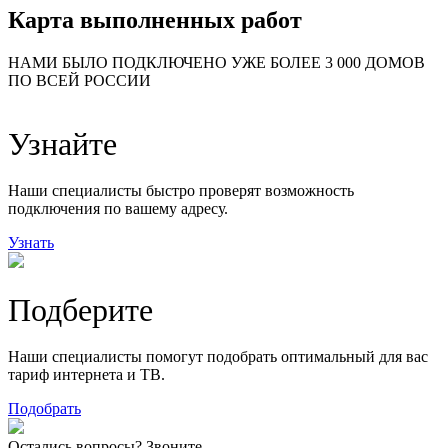
Карта выполненных работ
24
20
48
НАМИ БЫЛО ПОДКЛЮЧЕНО УЖЕ БОЛЕЕ 3 000 ДОМОВ
57
ПО ВСЕЙ РОССИИ
14
99
118
9
Узнайте
20
78
163
29
Наши специалисты быстро проверят возможность
подключения по вашему адресу.
Узнать
Подберите
Наши специалисты помогут подобрать оптимальный для вас
тариф интернета и ТВ.
Подобрать
Остались вопросы? Звоните