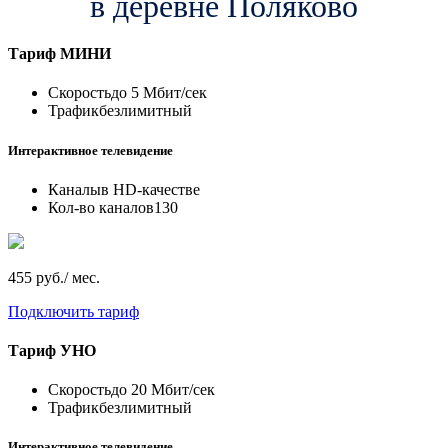
в деревне Поляково
Тариф
МИНИ
Скорость
до 5 Мбит/сек
Трафик
безлимитный
Интерактивное телевидение
Каналы
в HD-качестве
Кол-во каналов
130
455 руб./ мес.
Подключить тариф
Тариф
УНО
Скорость
до 20 Мбит/сек
Трафик
безлимитный
Интерактивное телевидение