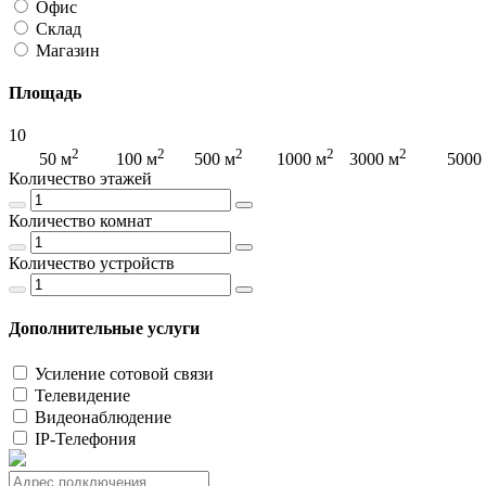
Офис
Склад
Магазин
Площадь
10
2
2
2
2
2
2
50 м
100 м
500 м
1000 м
3000 м
5000
Количество этажей
Количество комнат
Количество устройств
Дополнительные услуги
Усиление сотовой связи
Телевидение
Видеонаблюдение
IP-Телефония