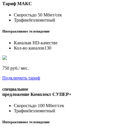
Тариф
МАКС
Скорость
до 50 Мбит/сек
Трафик
безлимитный
Интерактивное телевидение
Каналы
в HD-качестве
Кол-во каналов
130
750 руб./ мес.
Подключить тариф
специальное
предложение
Комплект СУПЕР+
Скорость
до 100 Мбит/сек
Трафик
безлимитный
Интерактивное телевидение