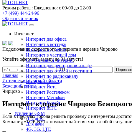
Режим работы:
Ежедневно: с 09-00 до 22-00
+7 (499) 444-24-96
Обратный звонок
Интернет
Интернет для офиса
Интернет в коттедж
Подключение скоростного интернета в деревне Чирцово
Интернет в деревне
Интернет в частный дом
Успейте оформить заявку до 31 августа!
Спутниковый интернет
Интернет для ресторанов и кафе
Перезво
Интернет для отелей и гостиниц
Главная
Интернет по радиоканалу
Интернет в Тверской области
Интернет Теле-2
Бежецкий район
Интернет Йота
Чирцово
Интернет Ростелеком
Интернет Мегафон
Интернет в деревне Чирцово Бежецкого
Интернет Билайн
Интернет МТС
Усиление GSM
Если в пределах города решить проблему с интернетом достаточ
Для дома
Компания «TOP-NET» поможет найти выход в любой ситуации, 
Для дачи
4G, 3G, LTE