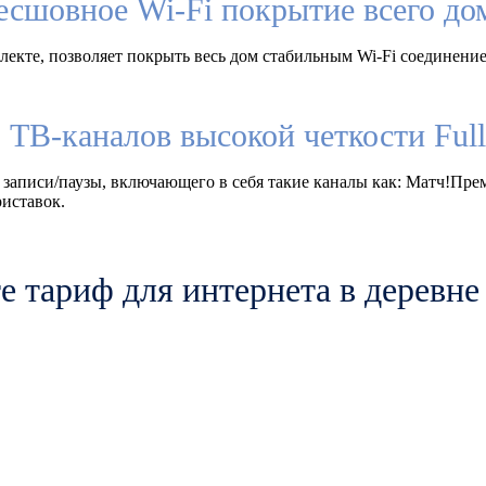
есшовное Wi-Fi покрытие всего до
екте, позволяет покрыть весь дом стабильным Wi-Fi соединение
 ТВ-каналов высокой четкости Fu
 записи/паузы, включающего в себя такие каналы как: Матч!Пр
иставок.
 тариф для интернета в деревн