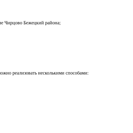
вне Чирцово Бежецкий района;
ожно реализовать несколькими способами:
Почему клиенты выбирают на