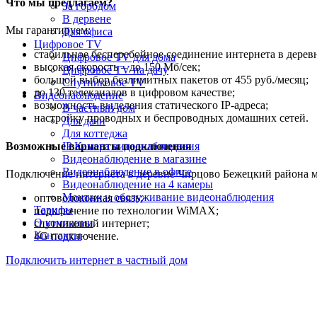
Что мы предлагаем?
За городом
В дервене
Мы гарантируем:
Для офиса
Цифровое TV
стабильное бесперебойное соединение интернета в дере
Цифровое TV для дома
высокая скорость – до 150 Мб/сек;
Цифровое TV на дачу
большой выбор безлимитных пакетов от 455 руб./месяц;
Спутниковое TV
до 130 телеканалов в цифровом качестве;
Видеонаблюдение
возможность выделения статического IP-адреса;
В частный дом
настройку проводных и беспроводных домашних сетей.
Для дачи
Для коттеджа
Возможные варианты подключения
IP Камера видеонаблюдения
Видеонаблюдение в магазине
Видеонаблюдение в офисе
Подключение интернета в деревне Чирцово Бежецкий района м
Видеонаблюдение на 4 камеры
Монтаж и обслуживание видеонаблюдения
оптоволоконная связь;
Тарифы
подключение по технологии WiMAX;
О компании
спутниковый интернет;
Контакты
4G подключение.
Подключить интернет в частный дом