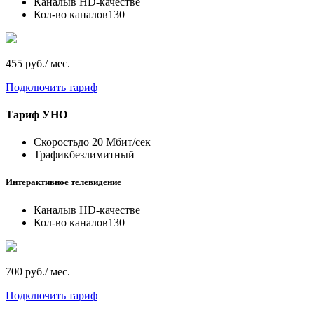
Каналы
в HD-качестве
Кол-во каналов
130
455 руб./ мес.
Подключить тариф
Тариф
УНО
Скорость
до 20 Мбит/сек
Трафик
безлимитный
Интерактивное телевидение
Каналы
в HD-качестве
Кол-во каналов
130
700 руб./ мес.
Подключить тариф